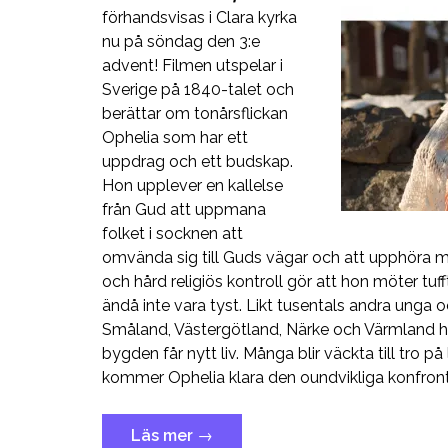
förhandsvisas i Clara kyrka
nu på söndag den 3:e
advent! Filmen utspelar i
Sverige på 1840-talet och
berättar om tonårsflickan
Ophelia som har ett
uppdrag och ett budskap.
Hon upplever en kallelse
från Gud att uppmana
folket i socknen att
omvända sig till Guds vägar och att upphöra me
och hård religiös kontroll gör att hon möter tu
ändå inte vara tyst. Likt tusentals andra unga 
Småland, Västergötland, Närke och Värmland höj
bygden får nytt liv. Många blir väckta till tro 
kommer Ophelia klara den oundvikliga konfro
”VÄGRÖJARE
Läs mer
→