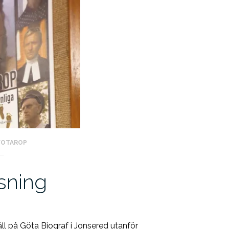
FOTAROP
sning
äll på Göta Biograf i Jonsered utanför