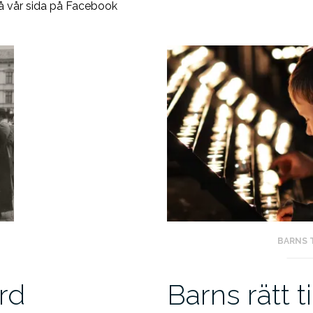
på vår sida på Facebook
BARNS 
örd
Barns rätt ti