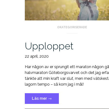
OKATEGORISERADE
Upploppet
22 april, 2020
Har någon av er sprungit ett maraton någon gå
halvmaraton Göteborgsvarvet och det jag erfar 
tänkte att min kraft var slut, men med vätskesta
lagom tempo – så kom jag i mål!
”Upploppet”
Läs mer
→