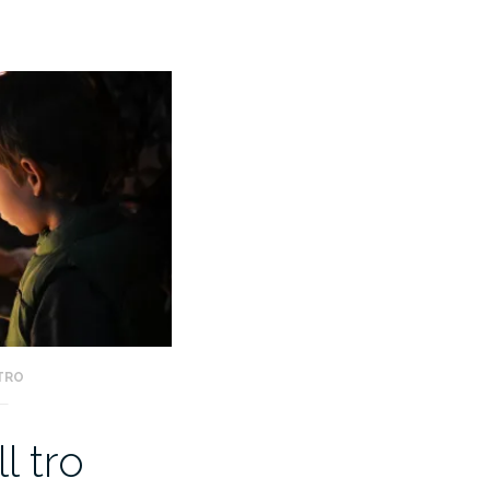
TRO
ll tro