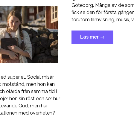
Göteborg. Många av de som m
fick se den för första gånge
förutom filmvisning, musik,
”Förhandsvisnin
Läs mer
→
d superiet. Social misär
fft motstånd, men hon kan
och olärda från samma tid i
er hon sin röst och ser hur
på levande Gud, men hur
ntationen med överheten?