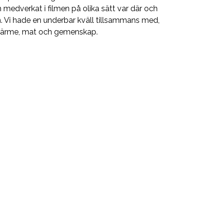
edverkat i filmen på olika sätt var där och
n. Vi hade en underbar kväll tillsammans med,
 värme, mat och gemenskap.
g”