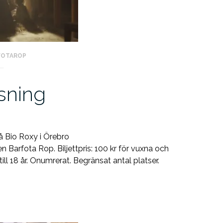
FOTAROP
sning
å Bio Roxy i Örebro
n Barfota Rop. Biljettpris: 100 kr för vuxna och
ll 18 år. Onumrerat. Begränsat antal platser.
g”