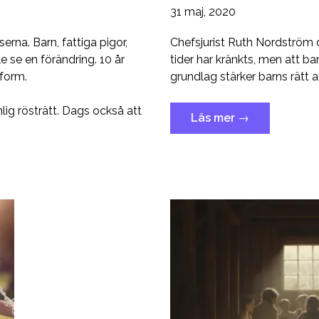
31 maj, 2020
rna. Barn, fattiga pigor,
Chefsjurist Ruth Nordström 
e se en förändring. 10 år
tider har kränkts, men att 
 form.
grundlag stärker barns rätt at
g rösträtt. Dags också att
”Barns
Läs mer
→
rätt
till
tro”