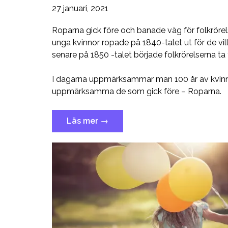
27 januari, 2021
Roparna gick före och banade väg för folkrörelse
unga kvinnor ropade på 1840-talet ut för de vill
senare på 1850 -talet började folkrörelserna ta
I dagarna uppmärksammar man 100 år av kvinnli
uppmärksamma de som gick före – Roparna.
”Att
Läs mer
→
göra
sin
röst
hörd”