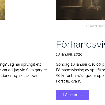
FILMEN BAR
Förhandsvi
18 januari, 2020
ng? Jag har sprungit ett
Söndag 26 januari kl 16.00 p
var att jag vid flera gånger
Förhandsvisning av spelfilme
tioner, heja klack och
50 kr för barn/ungdom upp ti
Först till kvarn.
”Förhandsvisnin
Läs mer
→