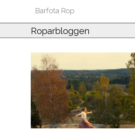
Hoppa
Barfota Rop
till
innehåll
Roparbloggen
Blog