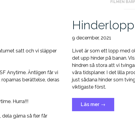
FILMEN BAR
Hinderlopp
9 december, 2021
datumet satt och vi släpper
Livet är som ett lopp med ol
det upp hinder på banan. Vis
hindren så stora att vi tvin
SF Anytime. Äntligen får vi
våra tidsplaner. I det lilla
 roparnas berättelse, deras
just sådana hinder som tvinga
viktigaste först.
time. Hurra!!!
”Hinderlopp”
Läs mer
→
dela gärna så fler får