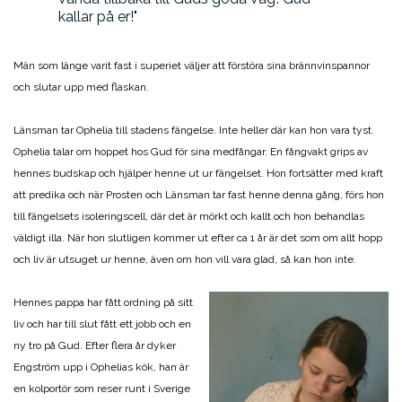
kallar på er!
Män som länge varit fast i superiet väljer att förstöra sina brännvinspannor
och slutar upp med flaskan.
Länsman tar Ophelia till stadens fängelse. Inte heller där kan hon vara tyst.
Ophelia talar om hoppet hos Gud för sina medfångar. En fångvakt grips av
hennes budskap och hjälper henne ut ur fängelset. Hon fortsätter med kraft
att predika och när Prosten och Länsman tar fast henne denna gång, förs hon
till fängelsets isoleringscell, där det är mörkt och kallt och hon behandlas
väldigt illa. När hon slutligen kommer ut efter ca 1 år är det som om allt hopp
och liv är utsuget ur henne, även om hon vill vara glad, så kan hon inte.
Hennes pappa har fått ordning på sitt
liv och har till slut fått ett jobb och en
ny tro på Gud. Efter flera år dyker
Engström upp i Ophelias kök, han är
en kolportör som reser runt i Sverige