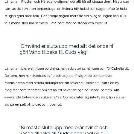
Länsman, Prosten och Häradshövdingen gör allt för att stoppa dem. Nästa dag
samlas de i en liten torparstuga, en kvinna blir helad och dagen efter är hela
stugan fylld med folk. Den tredje dagen möts de vid skogsdungen och 100-
tals människor har samlats. Små barn står på stenar och ropar ut:
Omvänd er, sluta upp med allt det onda ni
gör! Vänd tillbaka till Guds väg!
Länsman tolererar ingen oordning, han avbryter samlingen och för Ophelia till
Doktorn, hon har drabbats av ”predikosjukan” säger de och behöver
medicineras med strikta riktlinjer för sitt leverne. I skolan tillsätts en ny
magister som får order om att ha ett vakande öga på ”ropar” barnen. Allt
avvikande beteende skulle straffas. Ophelia låter sig inte tystas, hon ställer
sig på en pall på torget och ropar ut:
Ni måste sluta upp med brännvinet och
vända tillbaka till Guds goda väg! Gud