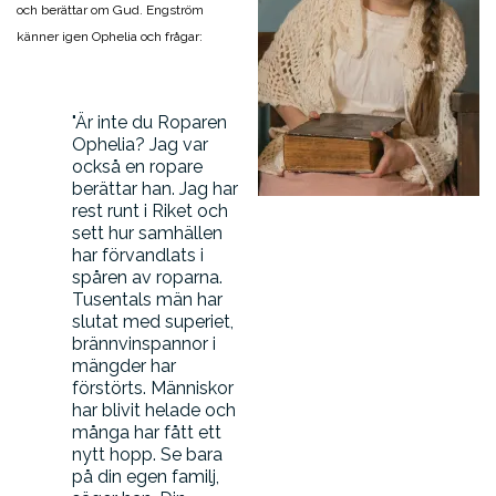
och berättar om Gud. Engström
känner igen Ophelia och frågar:
Är inte du Roparen
Ophelia? Jag var
också en ropare
berättar han. Jag har
rest runt i Riket och
sett hur samhällen
har förvandlats i
spåren av roparna.
Tusentals män har
slutat med superiet,
brännvinspannor i
mängder har
förstörts. Människor
har blivit helade och
många har fått ett
nytt hopp. Se bara
på din egen familj,