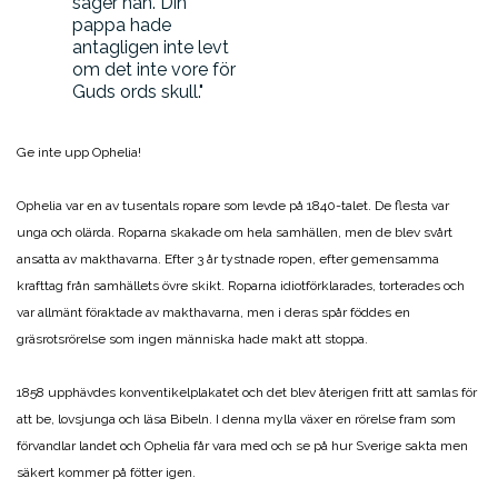
säger han. Din
pappa hade
antagligen inte levt
om det inte vore för
Guds ords skull.
Ge inte upp Ophelia!
Ophelia var en av tusentals ropare som levde på 1840-talet. De flesta var
unga och olärda. Roparna skakade om hela samhällen, men de blev svårt
ansatta av makthavarna. Efter 3 år tystnade ropen, efter gemensamma
krafttag från samhällets övre skikt. Roparna idiotförklarades, torterades och
var allmänt föraktade av makthavarna, men i deras spår föddes en
gräsrotsrörelse som ingen människa hade makt att stoppa.
1858 upphävdes konventikelplakatet och det blev återigen fritt att samlas för
att be, lovsjunga och läsa Bibeln. I denna mylla växer en rörelse fram som
förvandlar landet och Ophelia får vara med och se på hur Sverige sakta men
säkert kommer på fötter igen.