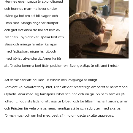
Hennes egen pappa är alkoholiserad
och hennes mamma lever under
ständiga hot om att bli slagen och
utan mat. Många dagar är skorpor
och gröt det ända de har att leva av.
Männen i byn dricker, spelar kort och
slåss och många familjer kämpar
med fattigdom, några har till och
med börjat utvandra till Amerika för
att försöka komma bort ifrån problemen. Sverige 1840 är ett land i misär.
Att samlas för att be, läsa ur Bibeln och lovsjunga är enligt
konventikelplakatet förbjudet, utan att det prästerliga ämbetet är närvarande.
Ophelia lånar med sig familjens Bibel och hon och en grupp barn samlas på
loftet i Lindqvists lada för att läsa ur Bibeln och be tillsammans. Fjärdingsman
och Prästen får veta om barnens hemliga ställe och avbryter, med skarpa
förmaningar och om hot med bestraffning om detta skulle upprepas.