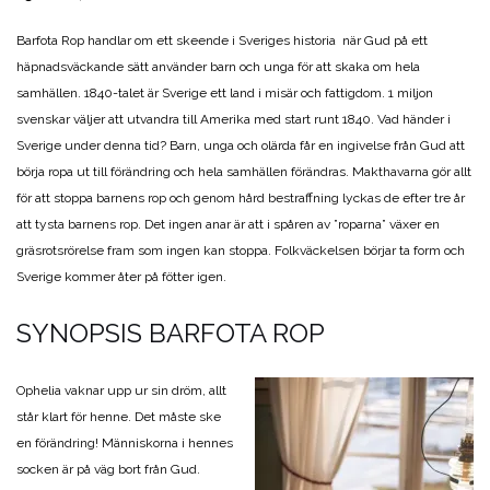
Barfota Rop handlar om ett skeende i Sveriges historia när Gud på ett
häpnadsväckande sätt använder barn och unga för att skaka om hela
samhällen. 1840-talet är Sverige ett land i misär och fattigdom. 1 miljon
svenskar väljer att utvandra till Amerika med start runt 1840. Vad händer i
Sverige under denna tid? Barn, unga och olärda får en ingivelse från Gud att
börja ropa ut till förändring och hela samhällen förändras. Makthavarna gör allt
för att stoppa barnens rop och genom hård bestraffning lyckas de efter tre år
att tysta barnens rop. Det ingen anar är att i spåren av ”roparna” växer en
gräsrotsrörelse fram som ingen kan stoppa. Folkväckelsen börjar ta form och
Sverige kommer åter på fötter igen.
SYNOPSIS BARFOTA ROP
Ophelia vaknar upp ur sin dröm, allt
står klart för henne. Det måste ske
en förändring! Människorna i hennes
socken är på väg bort från Gud.