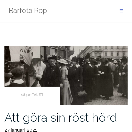
Hoppa
Barfota Rop
till
innehåll
1840-TALET
Att göra sin röst hörd
27 januari, 2021