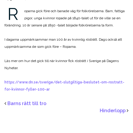
R
oparna gick före och banade väg för folkrörelserna. Barn, fattiga
pigor, unga kvinnor ropade på 1840-talet ut för de ville se en
förändring. 10 år senare på 1850 -talet började folkrörelserna ta form.
I dagarna uppmärksammar man 100 år av kvinnlig rösträtt. Dags också att
uppmärksamma de som gick före – Roparna.
Läs mer om hur det gick till när kvinnor fick rösträtt i Sverige på Dagens
Nyheter.
https://www.dn.se/sverige/det-slutgiltiga-beslutet-om-rostratt-
for-kvinnor-fyller-100-ar
Barns rätt till tro
Hinderlopp