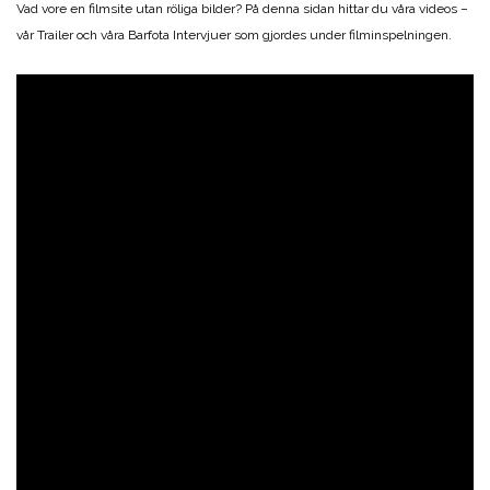
Vad vore en filmsite utan röliga bilder? På denna sidan hittar du våra videos –
vår Trailer och våra Barfota Intervjuer som gjordes under filminspelningen.