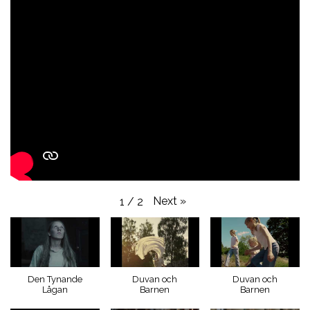
Next
»
1
/
2
Den Tynande
Duvan och
Duvan och
Lågan
Barnen
Barnen