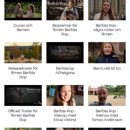
Duvan och
Biopremiär för
Barfota Rop -
Barnen
filmen Barfota
några röster om
Rop
filmen
Releasetrailer för
Barfotarop
Barns rätt till tro
filmen Barfota
Allhelgona
Rop
Officiell Trailer för
Barfota Rop -
Barfota Rop -
filmen Barfota
Intervju med
Intervju med
Rop
Elivia Viklind
Tomas Andersson