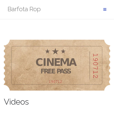
Hoppa
Barfota Rop
till
innehåll
Videos