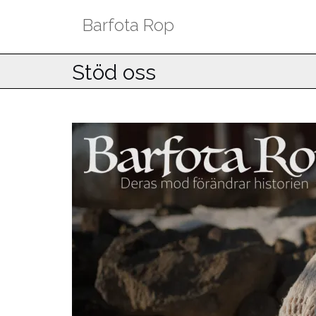
Hoppa
Barfota Rop
till
innehåll
Stöd oss