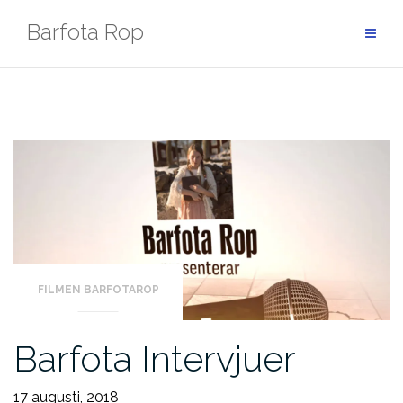
Hoppa
Barfota Rop
till
innehåll
FILMEN BARFOTAROP
Barfota Intervjuer
17 augusti, 2018