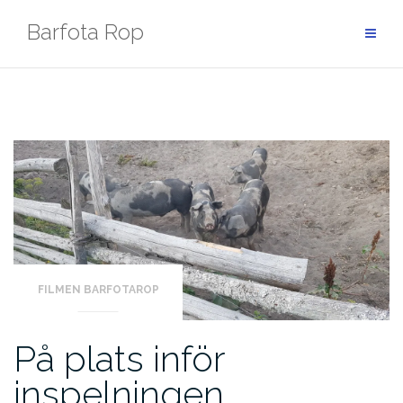
Hoppa
Barfota Rop
till
innehåll
FILMEN BARFOTAROP
På plats inför
inspelningen