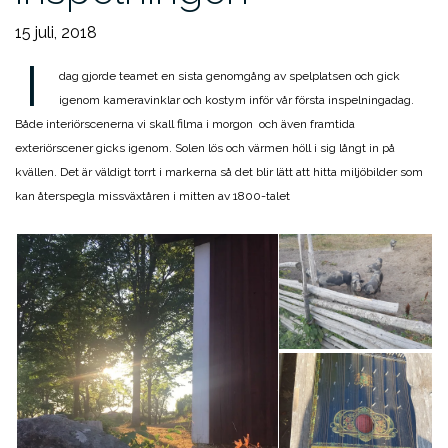
15 juli, 2018
I
dag gjorde teamet en sista genomgång av spelplatsen och gick
igenom kameravinklar och kostym inför vår första inspelningadag.
Både interiörscenerna vi skall filma i morgon och även framtida
exteriörscener gicks igenom. Solen lös och värmen höll i sig långt in på
kvällen. Det är väldigt torrt i markerna så det blir lätt att hitta miljöbilder som
kan återspegla missväxtåren i mitten av 1800-talet