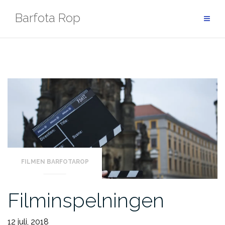
Hoppa
Barfota Rop
till
innehåll
FILMEN BARFOTAROP
Filminspelningen
12 juli, 2018