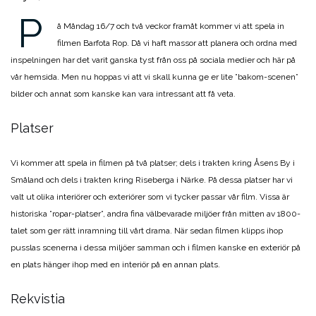
P
å Måndag 16/7 och två veckor framåt kommer vi att spela in
filmen Barfota Rop. Då vi haft massor att planera och ordna med
inspelningen har det varit ganska tyst från oss på sociala medier och här på
vår hemsida. Men nu hoppas vi att vi skall kunna ge er lite ”bakom-scenen”
bilder och annat som kanske kan vara intressant att få veta.
Platser
Vi kommer att spela in filmen på två platser; dels i trakten kring Åsens By i
Småland och dels i trakten kring Riseberga i Närke. På dessa platser har vi
valt ut olika interiörer och exteriörer som vi tycker passar vår film. Vissa är
historiska ”ropar-platser”, andra fina välbevarade miljöer från mitten av 1800-
talet som ger rätt inramning till vårt drama. När sedan filmen klipps ihop
pusslas scenerna i dessa miljöer samman och i filmen kanske en exteriör på
en plats hänger ihop med en interiör på en annan plats.
Rekvistia