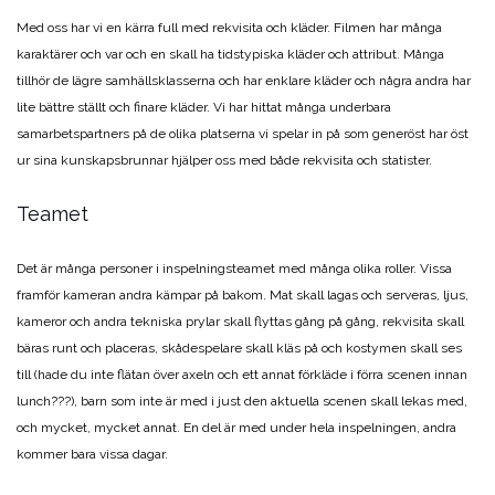
Med oss har vi en kärra full med rekvisita och kläder. Filmen har många
karaktärer och var och en skall ha tidstypiska kläder och attribut. Många
tillhör de lägre samhällsklasserna och har enklare kläder och några andra har
lite bättre ställt och finare kläder. Vi har hittat många underbara
samarbetspartners på de olika platserna vi spelar in på som generöst har öst
ur sina kunskapsbrunnar hjälper oss med både rekvisita och statister.
Teamet
Det är många personer i inspelningsteamet med många olika roller. Vissa
framför kameran andra kämpar på bakom. Mat skall lagas och serveras, ljus,
kameror och andra tekniska prylar skall flyttas gång på gång, rekvisita skall
bäras runt och placeras, skådespelare skall kläs på och kostymen skall ses
till (hade du inte flätan över axeln och ett annat förkläde i förra scenen innan
lunch???), barn som inte är med i just den aktuella scenen skall lekas med,
och mycket, mycket annat. En del är med under hela inspelningen, andra
kommer bara vissa dagar.